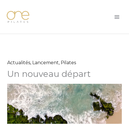
Aller
MAI
au
ME
contenu
Actualités
,
Lancement
,
Pilates
Un nouveau départ